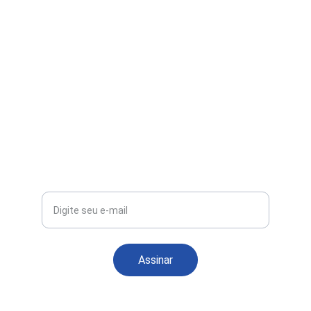
Whatsapp
(63)991296234
@exploratocantinsnovidades
Seu e-mail
Assinar