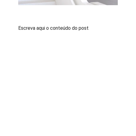
Escreva aqui o conteúdo do post
Contato
Fale conosco para sugestões ou dúvidas
Whatsapp
(63)991296234
@exploratocantinsnovidades