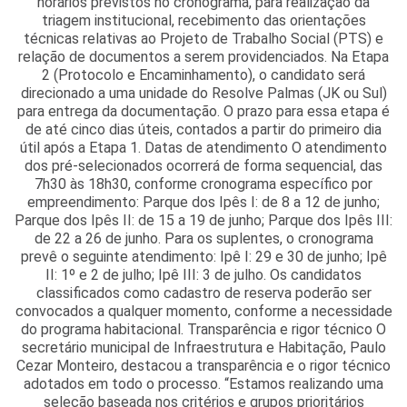
horários previstos no cronograma, para realização da
triagem institucional, recebimento das orientações
técnicas relativas ao Projeto de Trabalho Social (PTS) e
relação de documentos a serem providenciados. Na Etapa
2 (Protocolo e Encaminhamento), o candidato será
direcionado a uma unidade do Resolve Palmas (JK ou Sul)
para entrega da documentação. O prazo para essa etapa é
de até cinco dias úteis, contados a partir do primeiro dia
útil após a Etapa 1. Datas de atendimento O atendimento
dos pré-selecionados ocorrerá de forma sequencial, das
7h30 às 18h30, conforme cronograma específico por
empreendimento: Parque dos Ipês I: de 8 a 12 de junho;
Parque dos Ipês II: de 15 a 19 de junho; Parque dos Ipês III:
de 22 a 26 de junho. Para os suplentes, o cronograma
prevê o seguinte atendimento: Ipê I: 29 e 30 de junho; Ipê
II: 1º e 2 de julho; Ipê III: 3 de julho. Os candidatos
classificados como cadastro de reserva poderão ser
convocados a qualquer momento, conforme a necessidade
do programa habitacional. Transparência e rigor técnico O
secretário municipal de Infraestrutura e Habitação, Paulo
Cezar Monteiro, destacou a transparência e o rigor técnico
adotados em todo o processo. “Estamos realizando uma
seleção baseada nos critérios e grupos prioritários