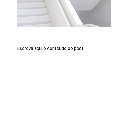
Escreva aqui o conteúdo do post
Contato
Fale conosco para sugestões ou dúvidas
Whatsapp
(63)991296234