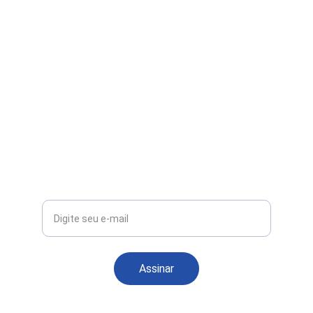
Whatsapp
(63)991296234
@exploratocantinsnovidades
Seu e-mail
Assinar