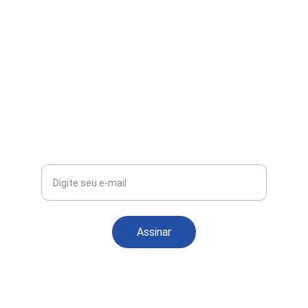
Whatsapp
(63)991296234
@exploratocantinsnovidades
Seu e-mail
Assinar
Powered by 
MK Digital