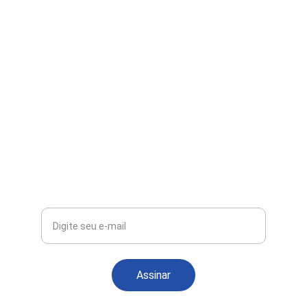
Whatsapp
(63)991296234
@exploratocantinsnovidades
Seu e-mail
Assinar