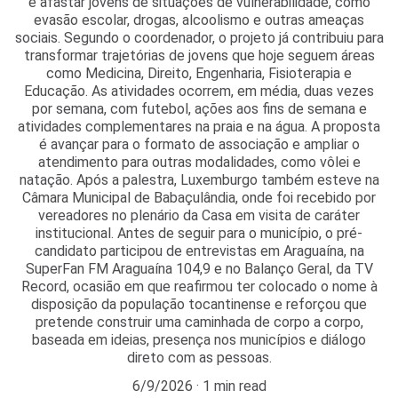
e afastar jovens de situações de vulnerabilidade, como
evasão escolar, drogas, alcoolismo e outras ameaças
sociais. Segundo o coordenador, o projeto já contribuiu para
transformar trajetórias de jovens que hoje seguem áreas
como Medicina, Direito, Engenharia, Fisioterapia e
Educação. As atividades ocorrem, em média, duas vezes
por semana, com futebol, ações aos fins de semana e
atividades complementares na praia e na água. A proposta
é avançar para o formato de associação e ampliar o
atendimento para outras modalidades, como vôlei e
natação. Após a palestra, Luxemburgo também esteve na
Câmara Municipal de Babaçulândia, onde foi recebido por
vereadores no plenário da Casa em visita de caráter
institucional. Antes de seguir para o município, o pré-
candidato participou de entrevistas em Araguaína, na
SuperFan FM Araguaína 104,9 e no Balanço Geral, da TV
Record, ocasião em que reafirmou ter colocado o nome à
disposição da população tocantinense e reforçou que
pretende construir uma caminhada de corpo a corpo,
baseada em ideias, presença nos municípios e diálogo
direto com as pessoas.
6/9/2026
1 min read