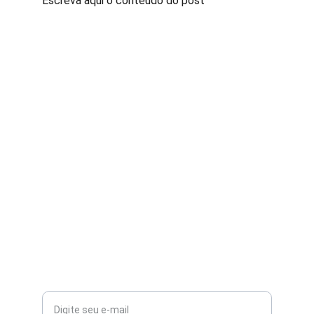
Escreva aqui o conteúdo do post
Contato
Fale conosco para sugestões ou dúvidas
Whatsapp
(63)991296234
@exploratocantinsnovidades
Seu e-mail